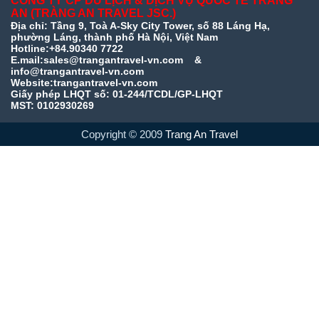
CÔNG TY CP DU LỊCH & DỊCH VỤ QUỐC TẾ TRÀNG
AN (TRÀNG AN TRAVEL JSC.)
Địa chỉ: Tầng 9, Toà A-Sky City Tower, số 88 Láng Hạ,
phường Láng, thành phố Hà Nội, Việt Nam
Hotline:+84.90340 7722
E.mail:sales@trangantravel-vn.com &
info@trangantravel-vn.com
Website:trangantravel-vn.com
Giấy phép LHQT số: 01-244/TCDL/GP-LHQT
MST: 0102930269
Copyright © 2009
Trang An Travel