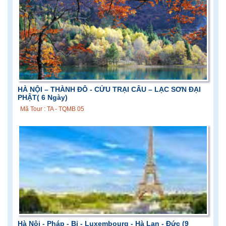
HÀ NỘI – THÀNH ĐÔ - CỬU TRẠI CÂU – LẠC SƠN ĐẠI
PHẬT( 6 Ngày)
Mã Tour : TA - TQMB 05
Hà Nội - Pháp - Bỉ - Luxembourg - Hà Lan - Đức (9