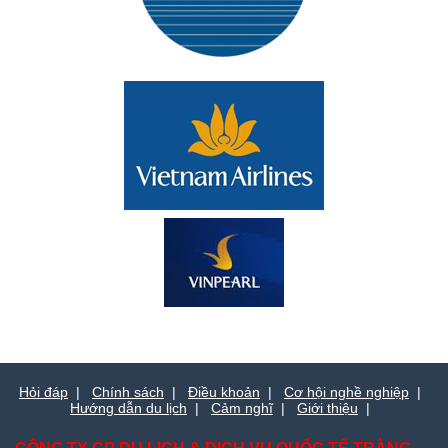
Hỏi đáp
|
Chính sách
|
Điều khoản
|
Cơ hội nghề nghiệp
|
Hướng dẫn du lịch
|
Cảm nghĩ
|
Giới thiệu
|