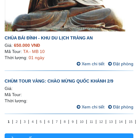
CHÙA BÁI ĐÍNH - KHU DU LỊCH TRÀNG AN
Giá:
650.000 VNĐ
Mã Tour:
TA - MB 10
Thời lượng:
01 ngày
Xem chi tiết
Đặt phòng
CHÙM TOUR VÀNG: CHÀO MỪNG QUỐC KHÁNH 2/9
Giá:
Mã Tour:
Thời lượng:
Xem chi tiết
Đặt phòng
|
|
|
|
|
|
|
|
|
|
|
|
|
|
1
2
3
4
5
6
7
8
9
10
11
12
13
14
15