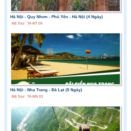
Hà Nội - Quy Nhơn - Phú Yên - Hà Nội (4 Ngày)
Mã Tour : TA-MT 09
Hà Nội - Nha Trang - Đà Lạt (5 Ngày)
Mã Tour : TA-MN 03