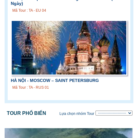
Ngày)
Mã Tour : TA - EU 04
HÀ NỘI - MOSCOW – SAINT PETERSBURG
Mã Tour : TA - RUS 01
TOUR PHỔ BIẾN
Lựa chọn nhóm Tour