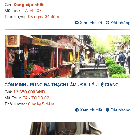
Giá:
Đang cập nhật
Mã Tour:
TA-MT 07
Thời lượng:
05 ngày 04 đêm
Xem chi tiết
Đặt phòng
CÔN MINH - RỪNG ĐÁ THẠCH LÂM - ĐẠI LÝ - LỆ GIANG
Giá:
12.650.000 VNĐ
Mã Tour:
TA - TQĐB 02
Thời lượng:
6 ngày 5 đêm
Xem chi tiết
Đặt phòng