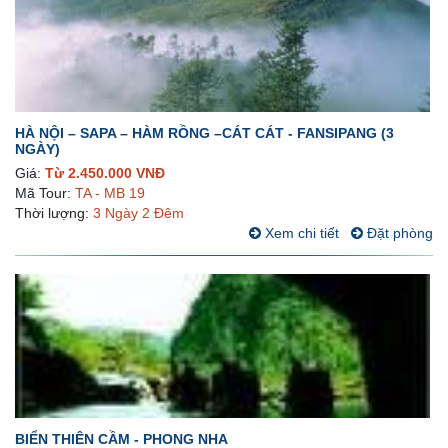
HÀ NỘI – SAPA – HÀM RỒNG –CÁT CÁT - FANSIPANG (3
NGÀY)
Giá:
Từ 2.450.000 VNĐ
Mã Tour:
TA - MB 19
Thời lượng:
3 Ngày 2 Đêm
Xem chi tiết
Đặt phòng
BIỂN THIÊN CẦM - PHONG NHA