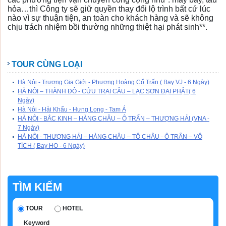
hỏa…thì Công ty sẽ giữ quyền thay đổi lộ trình bất cứ lúc
nào vì sự thuận tiện, an toàn cho khách hàng và sẽ không
chịu trách nhiệm bồi thường những thiệt hại phát sinh**.
TOUR CÙNG LOẠI
Hà Nội - Trương Gia Giới - Phượng Hoàng Cổ Trấn ( Bay VJ - 6 Ngày)
HÀ NỘI – THÀNH ĐÔ - CỬU TRẠI CÂU – LẠC SƠN ĐẠI PHẬT( 6
Ngày)
Hà Nội - Hải Khẩu - Hưng Long - Tam Á
HÀ NỘI - BẮC KINH – HÀNG CHÂU – Ô TRẤN – THƯỢNG HẢI (VNA -
7 Ngày)
HÀ NỘI - THƯỢNG HẢI – HÀNG CHÂU – TÔ CHÂU - Ô TRẤN – VÔ
TÍCH ( Bay HO - 6 Ngày)
TÌM KIẾM
TOUR
HOTEL
Keyword