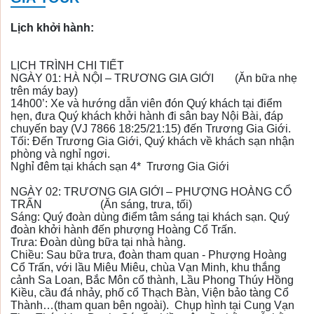
Lịch khởi hành:
LỊCH TRÌNH CHI TIẾT
NGÀY 01: HÀ NỘI – TRƯƠNG GIA GIỚI
(Ăn bữa nhẹ
trên máy bay)
14h00’: Xe và hướng dẫn viên đón Quý khách tại điểm
hẹn, đưa Quý khách khởi hành đi sân bay Nội Bài, đáp
chuyến bay (VJ 7866 18:25/21:15) đến Trương Gia Giới.
Tối: Đến Trương Gia Giới, Quý khách về khách sạn nhận
phòng và nghỉ ngơi.
Nghỉ đêm tại khách sạn 4* Trương Gia Giới
NGÀY 02: TRƯƠNG GIA GIỚI – PHƯỢNG HOÀNG CỔ
TRẤN
(Ăn sáng, trưa, tối)
Sáng: Quý đoàn dùng điểm tâm sáng tại khách sạn. Quý
đoàn khởi hành đến phượng Hoàng Cổ Trấn.
Trưa: Đoàn dùng bữa tại nhà hàng.
Chiều: Sau bữa trưa, đoàn tham quan - Phượng Hoàng
Cổ Trấn, với lầu Miêu Miêu, chùa Vạn Minh, khu thắng
cảnh Sa Loan, Bắc Môn cổ thành, Lầu Phong Thúy Hồng
Kiều, cầu đá nhảy, phố cổ Thạch Bàn, Viện bảo tàng Cổ
Thành…(tham quan bên ngoài). Chụp hình tại Cung Vạn