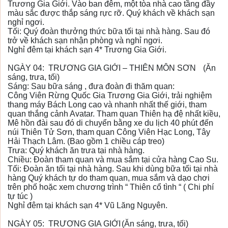
Trương Gia Giới. Vào ban đêm, một tòa nhà cao tầng đầy
màu sắc được thắp sáng rực rỡ. Quý khách về khách sạn
nghỉ ngơi.
Tối: Quý đoàn thưởng thức bữa tối tại nhà hàng. Sau đó
trở về khách sạn nhận phòng và nghỉ ngơi.
Nghỉ đêm tại khách sạn 4* Trương Gia Giới.
NGÀY 04: TRƯƠNG GIA GIỚI – THIÊN MÔN SƠN
(Ăn
sáng, trưa, tối)
Sáng: Sau bữa sáng , đưa đoàn đi thăm quan:
Công Viên Rừng Quốc Gia Trương Gia Giới, trải nghiệm
thang máy Bách Long cao và nhanh nhất thế giới, tham
quan thắng cảnh Avatar. Tham quan Thiên hạ đệ nhất kiều,
Mê hồn đài sau đó di chuyển bằng xe du lịch 40 phút đến
núi Thiên Tử Sơn, tham quan Công Viên Hạc Long, Tây
Hải Thạch Lâm. (Bao gồm 1 chiều cáp treo)
Trưa: Quý khách ăn trưa tại nhà hàng.
Chiều: Đoàn tham quan và mua sắm tại cửa hàng Cao Su.
Tối: Đoàn ăn tối tại nhà hàng. Sau khi dùng bữa tối tại nhà
hàng Quý khách tự do tham quan, mua sắm và dạo chơi
trên phố hoặc xem chương trình “ Thiên cổ tình “ ( Chi phí
tự túc )
Nghỉ đêm tại khách sạn 4* Vũ Lăng Nguyên.
NGÀY 05: TRƯƠNG GIA GIỚI
(Ăn sáng, trưa, tối)