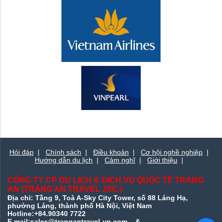
Hỏi đáp
|
Chính sách
|
Điều khoản
|
Cơ hội nghề nghiệp
|
Hướng dẫn du lịch
|
Cảm nghĩ
|
Giới thiệu
|
CÔNG TY CP DU LỊCH & DỊCH VỤ QUỐC TẾ TRÀNG
AN (TRÀNG AN TRAVEL JSC.)
Địa chỉ: Tầng 9, Toà A-Sky City Tower, số 88 Láng Hạ,
phường Láng, thành phố Hà Nội, Việt Nam
Hotline:+84.90340 7722
E.mail:sales@trangantravel-vn.com &