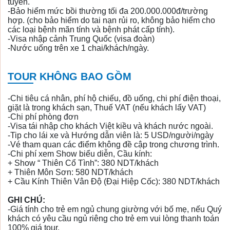
tuyến.
-Bảo hiểm mức bồi thường tối đa 200.000.000đ/trường
hợp. (cho bảo hiểm do tai nạn rủi ro, không bảo hiểm cho
các loại bệnh mãn tính và bệnh phát cấp tính).
-Visa nhập cảnh Trung Quốc (visa đoàn)
-Nước uống trên xe 1 chai/khách/ngày.
TOUR KHÔNG BAO GỒM
-Chi tiêu cá nhân, phí hộ chiếu, đồ uống, chi phí điện thoại,
giặt là trong khách sạn, Thuế VAT (nếu khách lấy VAT)
-Chi phí phòng đơn
-Visa tái nhập cho khách Việt kiều và khách nước ngoài.
-Tip cho lái xe và Hướng dẫn viên là: 5 USD/người/ngày
-Vé tham quan các điểm không đề cập trong chương trình.
-Chi phí xem Show biểu diễn, Cầu kính:
+ Show “ Thiên Cổ Tình”: 380 NDT/khách
+ Thiên Môn Sơn: 580 NDT/khách
+ Cầu Kính Thiên Vân Độ (Đại Hiệp Cốc): 380 NDT/khách
GHI CHÚ:
-Giá tính cho trẻ em ngủ chung giường với bố mẹ, nếu Quý
khách có yêu cầu ngủ riêng cho trẻ em vui lòng thanh toán
100% giá tour.