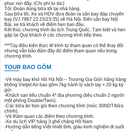
phục nơi đây. (Chi phí tự túc)
Tối: Đoàn dùng bữa tối tại nhà hàng.
Sau bữa tối, Xe và HDV đưa đoàn ra sân bay đáp chuyến
bay (VJ 7867 22:15/23:35) về Hà Nội. Đến sân bay Nội
Bài, xe trả khách về điểm hẹn ban đầu.
Kết thúc chương trình du lịch Trung Quốc. Tạm biệt và hẹn
gặp lại Quý khách ở các chương trình tiếp theo.
***Tùy điều kiện thực tế trình tự tham quan có thể thay đổi
nhưng vẫn bảo đảm đầy đủ điểm tham quan nêu trong
chương trình.
TOUR BAO GỒM
-Vé máy bay khứ hồi Hà Nội – Trương Gia Giới hãng hàng
không Vietjet Air bao gồm 7kg hành lý xách tay + 20 kg ký
gửi
-Khách sạn tiêu chuẩn 4* địa phương (tiêu chuẩn 2 người
một phòng Double/Twin).
-Các bữa ăn trọn gói theo chương trình (mức 30NDT/bữa
chính).
-Vé thăm quan các điểm theo chương trình.
-Xe du lịch VIP hàng 3 ghế chặng Hồ Nam
-Hướng dẫn tiếng Việt nhiệt tình, giàu kinh nghiệm đi suốt