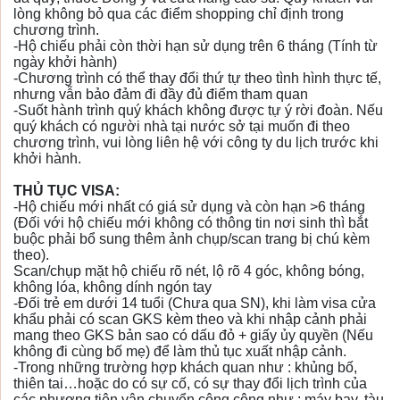
lòng không bỏ qua các điểm shopping chỉ định trong
chương trình.
-Hộ chiếu phải còn thời hạn sử dụng trên 6 tháng (Tính từ
ngày khởi hành)
-Chương trình có thể thay đổi thứ tự theo tình hình thực tế,
nhưng vẫn bảo đảm đi đầy đủ điểm tham quan
-Suốt hành trình quý khách không được tự ý rời đoàn. Nếu
quý khách có người nhà tại nước sở tại muốn đi theo
chương trình, vui lòng liên hệ với công ty du lịch trước khi
khởi hành.
THỦ TỤC VISA:
-Hộ chiếu mới nhất có giá sử dụng và còn hạn >6 tháng
(Đối với hộ chiếu mới không có thông tin nơi sinh thì bắt
buộc phải bổ sung thêm ảnh chụp/scan trang bị chú kèm
theo).
Scan/chụp mặt hộ chiếu rõ nét, lộ rõ 4 góc, không bóng,
không lóa, không dính ngón tay
-Đối trẻ em dưới 14 tuổi (Chưa qua SN), khi làm visa cửa
khẩu phải có scan GKS kèm theo và khi nhập cảnh phải
mang theo GKS bản sao có dấu đỏ + giấy ủy quyền (Nếu
không đi cùng bố mẹ) để làm thủ tục xuất nhập cảnh.
-Trong những trường hợp khách quan như : khủng bố,
thiên tai…hoặc do có sự cố, có sự thay đổi lịch trình của
các phương tiện vận chuyển công cộng như : máy bay, tàu