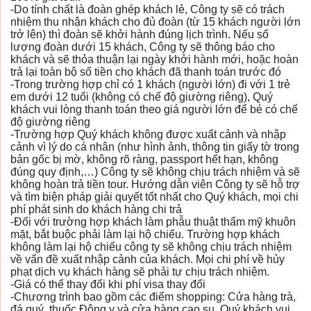
-Do tính chất là đoàn ghép khách lẻ, Công ty sẽ có trách
nhiệm thu nhận khách cho đủ đoàn (từ 15 khách người lớn
trở lên) thì đoàn sẽ khởi hành đúng lịch trình. Nếu số
lượng đoàn dưới 15 khách, Công ty sẽ thông báo cho
khách và sẽ thỏa thuận lại ngày khởi hành mới, hoặc hoàn
trả lại toàn bộ số tiền cho khách đã thanh toán trước đó
-Trong trường hợp chỉ có 1 khách (người lớn) đi với 1 trẻ
em dưới 12 tuổi (không có chế độ giường riêng), Quý
khách vui lòng thanh toán theo giá người lớn để bé có chế
độ giường riêng
-Trường hợp Quý khách không được xuất cảnh và nhập
cảnh vì lý do cá nhân (như hình ảnh, thông tin giấy tờ trong
bản gốc bị mờ, không rõ ràng, passport hết hạn, không
đúng quy định,…) Công ty sẽ không chịu trách nhiệm và sẽ
không hoàn trả tiền tour. Hướng dẫn viên Công ty sẽ hỗ trợ
và tìm biện pháp giải quyết tốt nhất cho Quý khách, mọi chi
phí phát sinh do khách hàng chi trả
-Đối với trường hợp khách làm phẫu thuật thẩm mỹ khuôn
mặt, bắt buộc phải làm lại hộ chiếu. Trường hợp khách
không làm lại hộ chiếu công ty sẽ không chịu trách nhiệm
về vấn đề xuất nhập cảnh của khách. Mọi chi phí về hủy
phạt dịch vụ khách hàng sẽ phải tự chịu trách nhiệm.
-Giá có thể thay đổi khi phí visa thay đổi
-Chương trình bao gồm các điểm shopping: Cửa hàng trà,
đá quý, thuốc Đông y và cửa hàng cao su. Quý khách vui