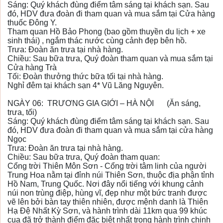
Sáng: Quý khách đùng điểm tâm sáng tại khách sạn. Sau
đó, HDV đưa đoàn đi tham quan và mua sắm tại Cửa hàng
thuốc Đông Y.
Tham quan Hồ Bảo Phong (bao gồm thuyền ​​du lịch + xe
sinh thái) , ngắm thác nước cùng cảnh đẹp bên hồ.
Trưa: Đoàn ăn trưa tại nhà hàng.
Chiều: Sau bữa trưa, Quý đoàn tham quan và mua sắm tại
Cửa hàng Trà
Tối: Đoàn thưởng thức bữa tối tại nhà hàng.
Nghỉ đêm tại khách sạn 4* Vũ Lăng Nguyên.
NGÀY 06: TRƯƠNG GIA GIỚI – HÀ NỘI
(Ăn sáng,
trưa, tối)
Sáng: Quý khách đùng điểm tâm sáng tại khách sạn. Sau
đó, HDV đưa đoàn đi tham quan và mua sắm tại cửa hàng
Ngọc
Trưa: Đoàn ăn trưa tại nhà hàng.
Chiều: Sau bữa trưa, Quý đoàn tham quan:
Cổng trời Thiên Môn Sơn - Cổng trời tâm linh của người
Trung Hoa nằm tại đỉnh núi Thiên Sơn, thuộc địa phận tỉnh
Hồ Nam, Trung Quốc. Nơi đây nổi tiếng với khung cảnh
núi non trùng điệp, hùng vĩ, đẹp như một bức tranh được
vẽ lên bởi bàn tay thiên nhiên, được mệnh danh là Thiên
Hạ Đệ Nhất Kỳ Sơn, và hành trình dài 11km qua 99 khúc
cua đã trở thành điểm đặc biệt nhất trong hành trình chinh