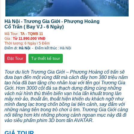
Hà Nội - Trương Gia Giới - Phượng Hoàng
Cổ Trấn ( Bay VJ - 6 Ngày)
Mã Tour :
TA - TQMB 11
Gía :
Từ 11.990.000 VNĐ
Thời lượng: 6 Ngày / 5 Đêm
Điểm đi:
Hà Nội
- Điểm kết thúc :
Hà Nội
Đặt Tour
Tự thiết kế tour
Tour du lịch Trương Gia Giới – Phượng Hoàng cổ trấn sẽ
đưa bạn đến một vùng đất mà cách đây hơn 380 triệu năm
tạo hóa đã ban tặng cho nhân loại với tên gọi Trương Gia
Giới. Hơn 3000 cột đá sa thạch dựng đứng cùng những
vách núi hình thù thiên biến vạn hóa lẩn khuất trong làn
mây mờ ảo, thoắt ẩn, thoắt hiện khiến du khách ngỡ như
mình đang lạc trong chốn bồng lai tiên cảnh, say đắm với
những nàng tiên trong trò chơi ú tim. Trương Gia Giới càng
nổi tiếng hơn khi những phong cảnh ngoạn mục này đã đi
vào siêu phẩm phim 3D bom tấn AVATAR.
GIÁ TOUR