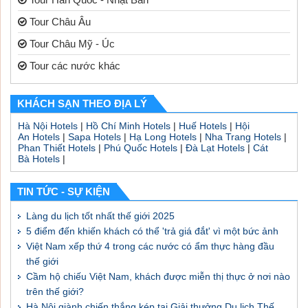
Tour Châu Âu
Tour Châu Mỹ - Úc
Tour các nước khác
KHÁCH SẠN THEO ĐỊA LÝ
Hà Nội Hotels
|
Hồ Chí Minh Hotels
|
Huế Hotels
|
Hội
An Hotels
|
Sapa Hotels
|
Hạ Long Hotels
|
Nha Trang Hotels
|
Phan Thiết Hotels
|
Phú Quốc Hotels
|
Đà Lạt Hotels
|
Cát
Bà Hotels
|
TIN TỨC - SỰ KIỆN
Làng du lịch tốt nhất thế giới 2025
5 điểm đến khiến khách có thể 'trả giá đắt' vì một bức ảnh
Việt Nam xếp thứ 4 trong các nước có ẩm thực hàng đầu
thế giới
Cầm hộ chiếu Việt Nam, khách được miễn thị thực ở nơi nào
trên thế giới?
Hà Nội giành chiến thắng kép tại Giải thưởng Du lịch Thế