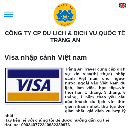
CÔNG TY CP DU LỊCH & DỊCH VỤ QUỐC TẾ
TRÀNG AN
Visa nhập cảnh Việt nam
Tràng An Travel cung cấp dịch
vụ xin visa(thị thực) nhập
cảnh Việt nam cho người
nước ngoài vào Việt Nam du
lịch, làm việc, học tập...với
thời hạn 1 tháng, 3 tháng, 6
tháng, 1 năm...theo yêu cầu
của khách du lịch với thời
gian nhanh nhất, thủ tục đơn
giản nhất, giá dịch vụ hợp lý
nhất.
Hãy liên hệ với chúng tôi để được hướng dẫn cụ thể.
Hotline: 0903407722/ 0982339976