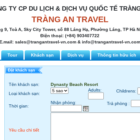
G TY CP DU LỊCH & DỊCH VỤ QUỐC TẾ TRÀN
TRÀNG AN TRAVEL
ng 9, Toà A, Sky City Tower, số 88 Láng Hạ, Phường Láng, TP Hà N
Điện thoại: (+84) 903407722
E.mail: sales@trangantravel-vn.com & info@trangantravel-vn.co
Tour
Khách sạn
Dịch vụ
Thông tin hữu ích
Đặt khách sạn
Tên khách sạn:
Dynasty Beach Resort
Adults:
Childrens:
Loại khách sạn:
Nhận phòng:
Trả phòng :
Thời gian:
Yêu cầu chi tiết