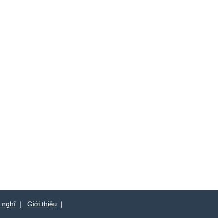
 nghĩ
|
Giới thiệu
|