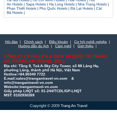
Hà Nội Hotels
|
Hồ Chí Minh Hotels
|
Huế Hotels
|
Hội
An Hotels
|
Sapa Hotels
|
Hạ Long Hotels
|
Nha Trang Hotels
|
Phan Thiết Hotels
|
Phú Quốc Hotels
|
Đà Lạt Hotels
|
Cát
Bà Hotels
|
Hỏi đáp
|
Chính sách
|
Điều khoản
|
Cơ hội nghề nghiệp
|
Hướng dẫn du lịch
|
Cảm nghĩ
|
Giới thiệu
|
CÔNG TY CP DU LỊCH & DỊCH VỤ QUỐC TẾ TRÀNG
AN (TRÀNG AN TRAVEL JSC.)
Địa chỉ: Tầng 9, Toà A-Sky City Tower, số 88 Láng Hạ,
phường Láng, thành phố Hà Nội, Việt Nam
Hotline:+84.90340 7722
E.mail:sales@trangantravel-vn.com &
info@trangantravel-vn.com
Website:trangantravel-vn.com
Giấy phép LHQT số: 01-244/TCDL/GP-LHQT
MST: 0102930269
Copyright © 2009
Trang An Travel