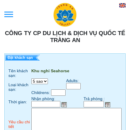
CÔNG TY CP DU LỊCH & DỊCH VỤ QUỐC TẾ
TRÀNG AN
Đặt khách sạn
Tên khách
Khu nghỉ Seahorse
sạn:
Adults:
Loại khách
sạn:
Childrens:
Nhận phòng:
Trả phòng :
Thời gian:
Yêu cầu chi
tiết